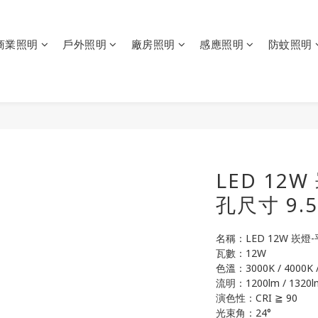
商業照明
戶外照明
廠房照明
感應照明
防蚊照明
LED 12
孔尺寸 9.
名稱：LED 12W 崁燈
瓦數：12W
色溫：3000K / 4000K /
流明：1200lm / 1320lm
演色性：CRI ≧ 90
光束角：24°