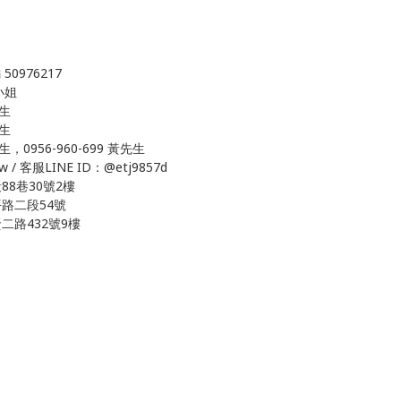
0976217
吳小姐
先生
先生
生，0956-960-699 黃先生
w / 客服LINE ID：@etj9857d
8巷30號2樓
路二段54號
路432號9樓