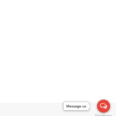
Message us
Message us
Message us