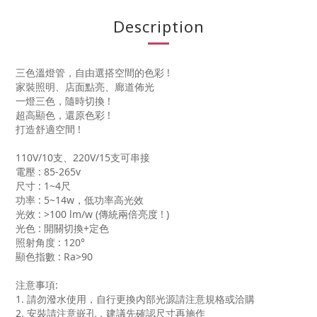
Description
三色溫燈管，自由選搭空間的色彩 !
家裝照明、店面點亮、廊道佈光
一燈三色，隨時切換 !
超高顯色，還原色彩 !
打造舒適空間 !
110V/10支、220V/15支可串接
電壓 : 85-265v
尺寸 : 1~4尺
功率 : 5~14w，低功率高光效
光效 : >100 lm/w (傳統兩倍亮度 ! )
光色 : 開關切換+定色
照射角度 : 120°
顯色指數 : Ra>90
注意事項:
1. 請勿潑水使用，自行更換內部光源請注意規格或洽購
2. 安裝請注意嵌孔，建議先確認尺寸再施作