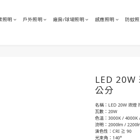
業照明
戶外照明
廠房/球場照明
感應照明
防蚊照
LED 20
公分
名稱：LED 20W 崁燈
瓦數：20W
色溫：3000K / 4000K /
流明：2000lm / 2200lm
演色性：CRI ≧ 90
光束角：140°