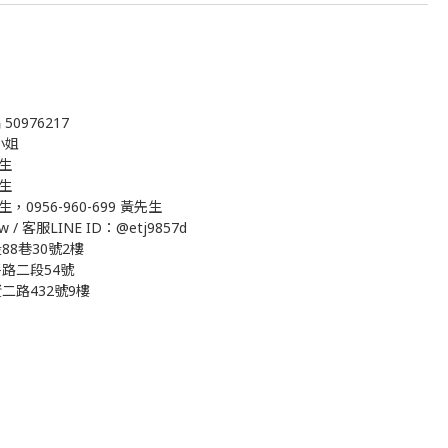
0976217
吳小姐
先生
先生
生，0956-960-699 黃先生
w / 客服LINE ID：@etj9857d
8巷30號2樓
路二段54號
路432號9樓