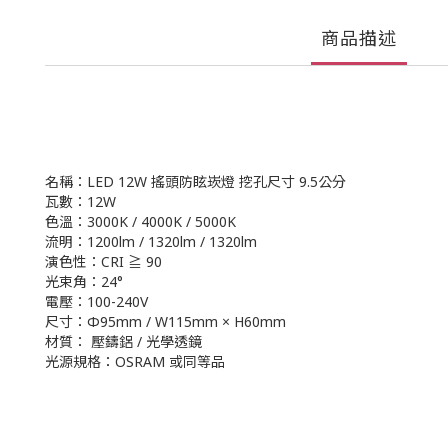
商品描述
名稱：LED 12W 搖頭防眩崁燈 挖孔尺寸 9.5公分
瓦數：12W
色溫：3000K / 4000K / 5000K
流明：1200lm / 1320lm / 1320lm
演色性：CRI ≧ 90
光束角：24°
電壓：100-240V
尺寸：Φ95mm / W115mm × H60mm
材質： 壓鑄鋁 / 光學透鏡
光源規格：OSRAM 或同等品