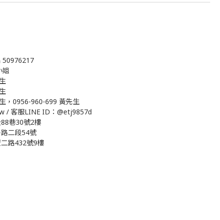
0976217
吳小姐
先生
先生
生，0956-960-699 黃先生
w / 客服LINE ID：@etj9857d
8巷30號2樓
路二段54號
路432號9樓