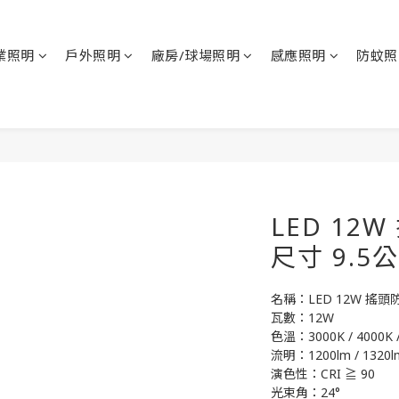
業照明
戶外照明
廠房/球場照明
感應照明
防蚊照
LED 12
尺寸 9.5
名稱：LED 12W 搖頭
瓦數：12W
色溫：3000K / 4000K /
流明：1200lm / 1320lm
演色性：CRI ≧ 90
光束角：24°