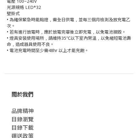
電壓 100~240V
光源規格 LED*32
壁掛式
• 為確保緊急時能點燈﹐需全日供電﹐並每三個月檢測及放充電乙
次。
• 若有進行放電時﹐應於放電完畢後立即充電﹐以免電池損毀。
• 燈具安裝使用場所﹐請維持35℃以下室內常溫﹐以免縮短電池壽
命﹐造成器具使用不良。
• 電池充電時間至少需48hr 以上才能充飽。
關於我們
品牌精神
目錄瀏覽
目錄下載
運送政策