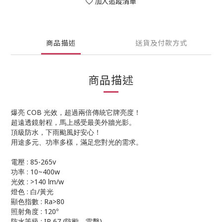
加入追蹤清單
商品描述
送貨及付款方式
商品描述
爆亮
COB
光效，超過兩倍傳統它牌亮度
！
超遠透鏡射程，馬上感受最美外牆光影
。
頂級防水，下雨颱風好安心
！
用途多元、功率多樣，滿足您對光的需求。
電壓
: 85-265v
功率
: 10~400w
光效
: >140 lm/w
燈色
:
白
/
黃光
顯色指數
: Ra>80
照射角度
: 120
°
防水等級
: IP 67 (
防颱、雷擊
)