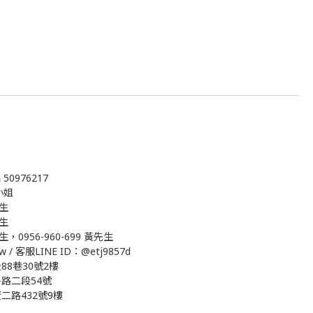
0976217
吳小姐
先生
先生
生，0956-960-699 黃先生
w / 客服LINE ID：@etj9857d
8巷30號2樓
路二段54號
路432號9樓