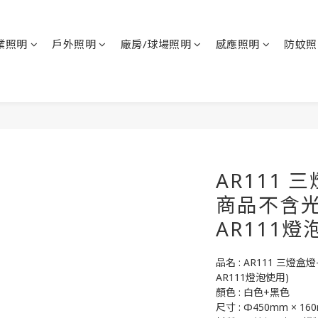
業照明
戶外照明
廠房/球場照明
感應照明
防蚊照
AR111 
商品不含
AR111燈
品名 : AR111 三
AR111燈泡使用)
顏色 : 白色+黑色
尺寸 : Φ450mm × 16