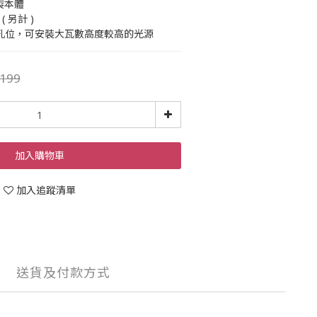
鐵製本體
( 另計 )
開孔位，可安裝大瓦數高度較高的光源
199
加入購物車
加入追蹤清單
送貨及付款方式