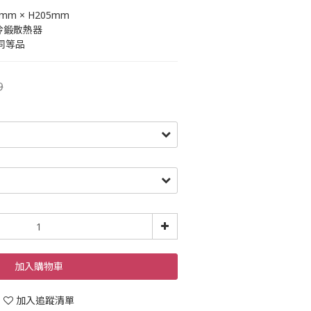
5mm × H205mm
/ 冷鍛散熱器
同等品
9
加入購物車
加入追蹤清單