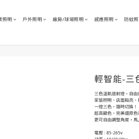
業照明
戶外照明
廠房/球場照明
感應照明
防蚊照
輕智能-三
三色溫軌道射燈，自由
家裝照明、店面點亮、
一燈三色，隨時切換！
超高顯色，完美還原色
更可自由調整角度，馬
電壓 : 85-265v