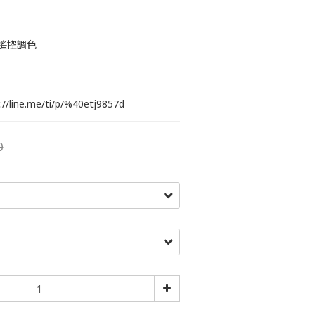
+遙控調色
line.me/ti/p/%40etj9857d
0