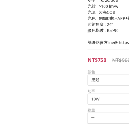
功率 : 10/20/30w
光效 : >100 lm/w
光源 : 超亮COB
光色 : 開關切換+APP
照射角度 : 24°
顯色指數 : Ra>90
請聯絡官方line@ https://
NT$750
NT$90
顏色
功率
數量