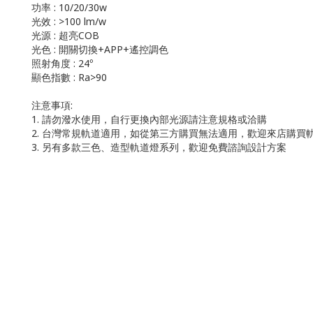
功率
: 10/20/30w
光效
: >100 lm/w
光源
:
超亮
COB
光色
:
開關切換
+APP+
遙控調色
照射角度
: 24
°
顯色指數
: Ra>90
注意事項
:
1.
請勿潑水使用，自行更換內部光源請注意規格或洽購
2.
台灣常規軌道適用，如從第三方購買無法適用，歡迎來店購買
3.
另有多款三色、造型軌道燈系列，歡迎免費諮詢設計方案