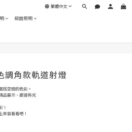
繁體中文
明
殺菌照明
色調角款軌道射燈
選搭空間的色彩。
精品展示、廊道佈光
彩！
上來裝看看吧！