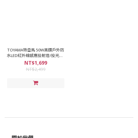
TOYAMA特亞馬 50W黑鑽戶外防
水LED紅外線感應投射燈/投光燈/
洗牆燈【二年保固】IP65
NT$1,699
NT$2,499